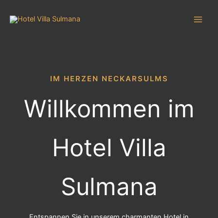
Zum
Inhalt
springen
IM HERZEN NECKARSULMS
Willkommen im
Hotel Villa
Sulmana
Entspannen Sie in unserem charmanten Hotel in